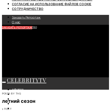
СОГЛАСИЕ НА ИСПОЛЬЗОВАНИЕ ФАЙЛОВ COOKIE
СОТРУДНИЧЕСТВО
Заказать Репортаж
О нас
Сотрудничество
ЗАКАЗАТЬ РЕПОРТАЖ
CELEBRITYTV
АФИША
POSTS BY TAG
СОБЫТИЯ
КРАСОТА
летний сезон
МОДА
ЛИЧНОСТЬ
1 ПОСТ