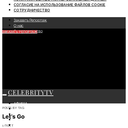
СОГЛАСИЕ НА ИСПОЛЬЗОВАНИЕ ФАЙЛОВ COOKIE
СОТРУДНИЧЕСТВО
Заказать Репортаж
О нас
Сотрудничество
ЗАКАЗАТЬ РЕПОРТАЖ
CELEBRITYTV
АФИША
POSTS BY TAG
СОБЫТИЯ
КРАСОТА
Let’s Go
МОДА
ЛИЧНОСТЬ
1 ПОСТ