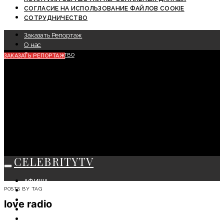
СОГЛАСИЕ НА ИСПОЛЬЗОВАНИЕ ФАЙЛОВ COOKIE
СОТРУДНИЧЕСТВО
Заказать Репортаж
О нас
Сотрудничество
ЗАКАЗАТЬ РЕПОРТАЖ
CELEBRITYTV
АФИША
POSTS BY TAG
СОБЫТИЯ
КРАСОТА
love radio
МОДА
ЛИЧНОСТЬ