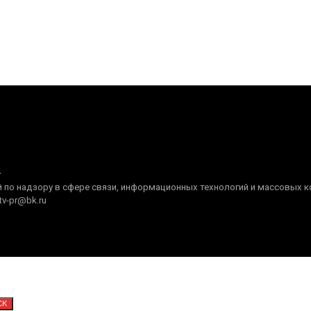
+
по надзору в сфере связи, информационных технологий и массовых ком
tv-pr@bk.ru
СК