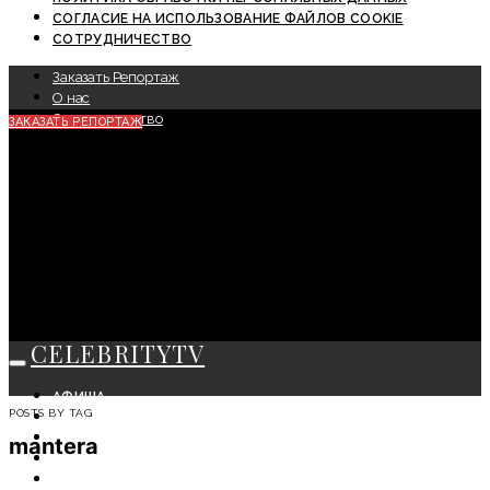
СОГЛАСИЕ НА ИСПОЛЬЗОВАНИЕ ФАЙЛОВ COOKIE
СОТРУДНИЧЕСТВО
Заказать Репортаж
О нас
Сотрудничество
ЗАКАЗАТЬ РЕПОРТАЖ
CELEBRITYTV
АФИША
POSTS BY TAG
СОБЫТИЯ
КРАСОТА
mantera
МОДА
ЛИЧНОСТЬ