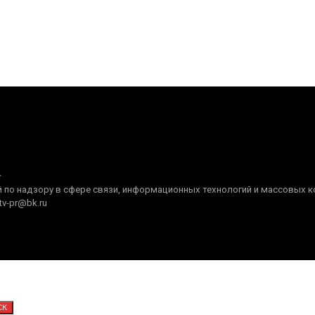
+
по надзору в сфере связи, информационных технологий и массовых ком
tv-pr@bk.ru
СК