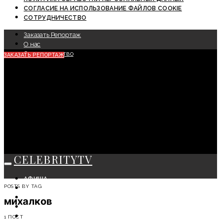
СОГЛАСИЕ НА ИСПОЛЬЗОВАНИЕ ФАЙЛОВ COOKIE
СОТРУДНИЧЕСТВО
Заказать Репортаж
О нас
Сотрудничество
ЗАКАЗАТЬ РЕПОРТАЖ
CELEBRITYTV
АФИША
POSTS BY TAG
СОБЫТИЯ
КРАСОТА
михалков
МОДА
ЛИЧНОСТЬ
1 ПОСТ