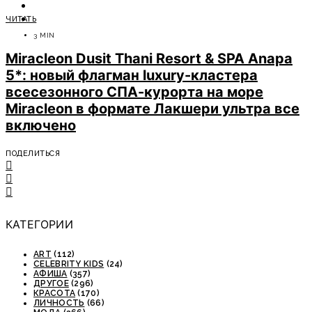
ОТДЫХ
ЧИТАТЬ
СОВЕТЫ ЭКСПЕРТОВ
3 MIN
Miracleon Dusit Thani Resort & SPA Anapa
5*: новый флагман luxury-кластера
всесезонного СПА-курорта на море
Miracleon в формате Лакшери ультра все
включено
ПОДЕЛИТЬСЯ
КАТЕГОРИИ
ART
(112)
CELEBRITY KIDS
(24)
АФИША
(357)
ДРУГОЕ
(296)
КРАСОТА
(170)
ЛИЧНОСТЬ
(66)