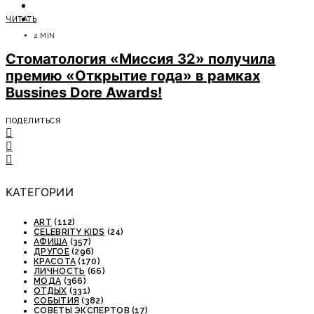
ОТДЫХ
ЧИТАТЬ
СОВЕТЫ ЭКСПЕРТОВ
2 MIN
Стоматология «Миссия 32» получила
премию «Открытие года» в рамках
Bussines Dore Awards!
ПОДЕЛИТЬСЯ
КАТЕГОРИИ
ART
(112)
CELEBRITY KIDS
(24)
АФИША
(357)
ДРУГОЕ
(296)
КРАСОТА
(170)
ЛИЧНОСТЬ
(66)
МОДА
(366)
ОТДЫХ
(331)
СОБЫТИЯ
(382)
СОВЕТЫ ЭКСПЕРТОВ
(17)