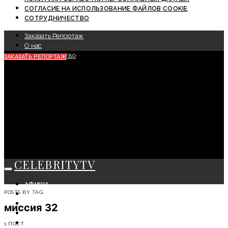
СОГЛАСИЕ НА ИСПОЛЬЗОВАНИЕ ФАЙЛОВ COOKIE
СОТРУДНИЧЕСТВО
Заказать Репортаж
О нас
Сотрудничество
ЗАКАЗАТЬ РЕПОРТАЖ
CELEBRITYTV
АФИША
POSTS BY TAG
СОБЫТИЯ
КРАСОТА
миссия 32
МОДА
ЛИЧНОСТЬ
1 ПОСТ