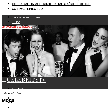
СОГЛАСИЕ НА ИСПОЛЬЗОВАНИЕ ФАЙЛОВ COOKIE
СОТРУДНИЧЕСТВО
Заказать Репортаж
О нас
Сотрудничество
ЗАКАЗАТЬ РЕПОРТАЖ
CELEBRITYTV
АФИША
POSTS BY TAG
СОБЫТИЯ
КРАСОТА
мода
МОДА
ЛИЧНОСТЬ