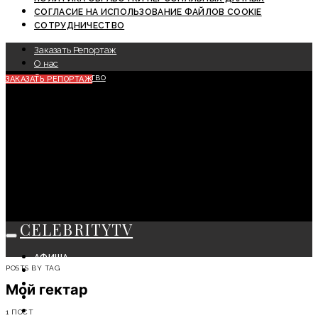
СОГЛАСИЕ НА ИСПОЛЬЗОВАНИЕ ФАЙЛОВ COOKIE
СОТРУДНИЧЕСТВО
Заказать Репортаж
О нас
Сотрудничество
ЗАКАЗАТЬ РЕПОРТАЖ
CELEBRITYTV
АФИША
POSTS BY TAG
СОБЫТИЯ
КРАСОТА
Мой гектар
МОДА
ЛИЧНОСТЬ
1 ПОСТ