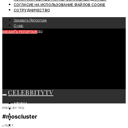
СОГЛАСИЕ НА ИСПОЛЬЗОВАНИЕ ФАЙЛОВ COOKIE
СОТРУДНИЧЕСТВО
Заказать Репортаж
О нас
Сотрудничество
ЗАКАЗАТЬ РЕПОРТАЖ
CELEBRITYTV
АФИША
POSTS BY TAG
СОБЫТИЯ
КРАСОТА
#moscluster
МОДА
ЛИЧНОСТЬ
1 ПОСТ