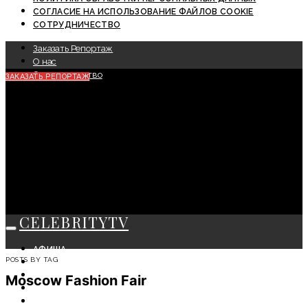
СОГЛАСИЕ НА ИСПОЛЬЗОВАНИЕ ФАЙЛОВ COOKIE
СОТРУДНИЧЕСТВО
Заказать Репортаж
О нас
Сотрудничество
ЗАКАЗАТЬ РЕПОРТАЖ
CELEBRITYTV
АФИША
POSTS BY TAG
СОБЫТИЯ
КРАСОТА
Moscow Fashion Fair
МОДА
ЛИЧНОСТЬ