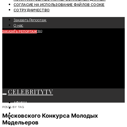
СОГЛАСИЕ НА ИСПОЛЬЗОВАНИЕ ФАЙЛОВ COOKIE
СОТРУДНИЧЕСТВО
Заказать Репортаж
О нас
Сотрудничество
ЗАКАЗАТЬ РЕПОРТАЖ
CELEBRITYTV
АФИША
POSTS BY TAG
СОБЫТИЯ
КРАСОТА
Московского Конкурса Молодых
МОДА
Модельеров
ЛИЧНОСТЬ