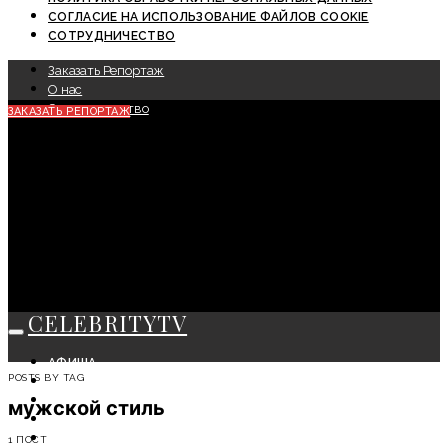
СОГЛАСИЕ НА ИСПОЛЬЗОВАНИЕ ФАЙЛОВ COOKIE
СОТРУДНИЧЕСТВО
Заказать Репортаж
О нас
Сотрудничество
ЗАКАЗАТЬ РЕПОРТАЖ
CELEBRITYTV
АФИША
POSTS BY TAG
СОБЫТИЯ
КРАСОТА
мужской стиль
МОДА
ЛИЧНОСТЬ
1 ПОСТ