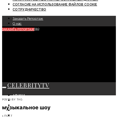
СОГЛАСИЕ НА ИСПОЛЬЗОВАНИЕ ФАЙЛОВ COOKIE
СОТРУДНИЧЕСТВО
Заказать Репортаж
О нас
Сотрудничество
ЗАКАЗАТЬ РЕПОРТАЖ
CELEBRITYTV
АФИША
POSTS BY TAG
СОБЫТИЯ
КРАСОТА
музыкальное шоу
МОДА
ЛИЧНОСТЬ
1 ПОСТ