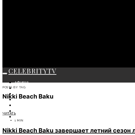
CELEBRITYTV
АФИША
POSTS BY TAG
СОБЫТИЯ
КРАСОТА
Nikki Beach Baku
МОДА
ЛИЧНОСТЬ
ОТДЫХ
ЧИТАТЬ
СОВЕТЫ ЭКСПЕРТОВ
1 MIN
Nikki Beach Baku завершает летний сезон 