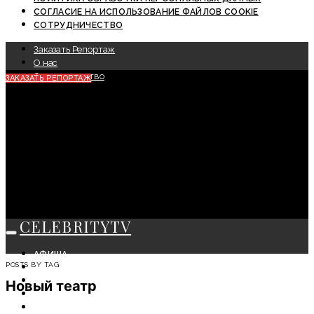
СОГЛАСИЕ НА ИСПОЛЬЗОВАНИЕ ФАЙЛОВ COOKIE
СОТРУДНИЧЕСТВО
Заказать Репортаж
О нас
Сотрудничество
ЗАКАЗАТЬ РЕПОРТАЖ
CELEBRITYTV
АФИША
POSTS BY TAG
СОБЫТИЯ
КРАСОТА
Новый театр
МОДА
ЛИЧНОСТЬ