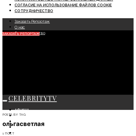
СОГЛАСИЕ НА ИСПОЛЬЗОВАНИЕ ФАЙЛОВ COOKIE
СОТРУДНИЧЕСТВО
Заказать Репортаж
О нас
Сотрудничество
ЗАКАЗАТЬ РЕПОРТАЖ
CELEBRITYTV
АФИША
POSTS BY TAG
СОБЫТИЯ
КРАСОТА
ольгасветлая
МОДА
ЛИЧНОСТЬ
1 ПОСТ