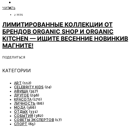
ОТДЫХ
ЧИТАТЬ
СОВЕТЫ ЭКСПЕРТОВ
2 MIN
ЛИМИТИРОВАННЫЕ КОЛЛЕКЦИИ ОТ
БРЕНДОВ ORGANIC SHOP И ORGANIC
KITCHEN — ИЩИТЕ ВЕСЕННИЕ НОВИНКИВ
МАГНИТЕ!
ПОДЕЛИТЬСЯ
КАТЕГОРИИ
ART
(112)
CELEBRITY KIDS
(24)
АФИША
(357)
ДРУГОЕ
(296)
КРАСОТА
(170)
ЛИЧНОСТЬ
(66)
МОДА
(366)
ОТДЫХ
(331)
СОБЫТИЯ
(382)
СОВЕТЫ ЭКСПЕРТОВ
(17)
СПОРТ
(65)