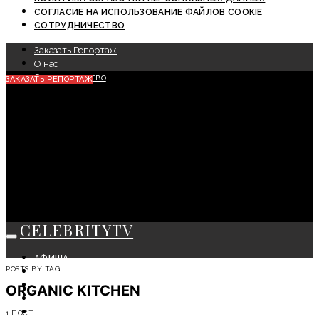
СОГЛАСИЕ НА ИСПОЛЬЗОВАНИЕ ФАЙЛОВ COOKIE
СОТРУДНИЧЕСТВО
Заказать Репортаж
О нас
Сотрудничество
ЗАКАЗАТЬ РЕПОРТАЖ
CELEBRITYTV
АФИША
POSTS BY TAG
СОБЫТИЯ
КРАСОТА
ORGANIC KITCHEN
МОДА
ЛИЧНОСТЬ
1 ПОСТ