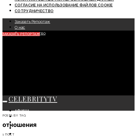
СОГЛАСИЕ НА ИСПОЛЬЗОВАНИЕ ФАЙЛОВ COOKIE
СОТРУДНИЧЕСТВО
Заказать Репортаж
О нас
Сотрудничество
ЗАКАЗАТЬ РЕПОРТАЖ
CELEBRITYTV
АФИША
POSTS BY TAG
СОБЫТИЯ
КРАСОТА
отношения
МОДА
ЛИЧНОСТЬ
1 ПОСТ