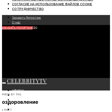
СОГЛАСИЕ НА ИСПОЛЬЗОВАНИЕ ФАЙЛОВ COOKIE
СОТРУДНИЧЕСТВО
Заказать Репортаж
О нас
Сотрудничество
ЗАКАЗАТЬ РЕПОРТАЖ
CELEBRITYTV
АФИША
POSTS BY TAG
СОБЫТИЯ
КРАСОТА
оздоровление
МОДА
ЛИЧНОСТЬ
1 ПОСТ