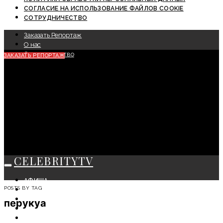
СОГЛАСИЕ НА ИСПОЛЬЗОВАНИЕ ФАЙЛОВ COOKIE
СОТРУДНИЧЕСТВО
Заказать Репортаж
О нас
Сотрудничество
ЗАКАЗАТЬ РЕПОРТАЖ
CELEBRITYTV
АФИША
POSTS BY TAG
СОБЫТИЯ
КРАСОТА
перукуа
МОДА
ЛИЧНОСТЬ