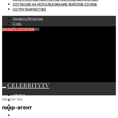
СОГЛАСИЕ НА ИСПОЛЬЗОВАНИЕ ФАЙЛОВ COOKIE
СОТРУДНИЧЕСТВО
Заказать Репортаж
О нас
Сотрудничество
ЗАКАЗАТЬ РЕПОРТАЖ
CELEBRITYTV
АФИША
POSTS BY TAG
СОБЫТИЯ
КРАСОТА
пиар-агент
МОДА
ЛИЧНОСТЬ