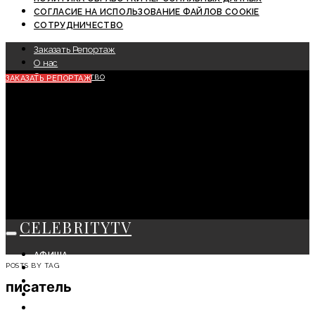
СОГЛАСИЕ НА ИСПОЛЬЗОВАНИЕ ФАЙЛОВ COOKIE
СОТРУДНИЧЕСТВО
Заказать Репортаж
О нас
Сотрудничество
ЗАКАЗАТЬ РЕПОРТАЖ
CELEBRITYTV
АФИША
POSTS BY TAG
СОБЫТИЯ
КРАСОТА
писатель
МОДА
ЛИЧНОСТЬ