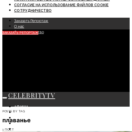
СОГЛАСИЕ НА ИСПОЛЬЗОВАНИЕ ФАЙЛОВ COOKIE
СОТРУДНИЧЕСТВО
Заказать Репортаж
О нас
Сотрудничество
ЗАКАЗАТЬ РЕПОРТАЖ
CELEBRITYTV
АФИША
POSTS BY TAG
СОБЫТИЯ
КРАСОТА
плаванье
МОДА
ЛИЧНОСТЬ
1 ПОСТ