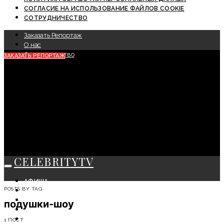
СОГЛАСИЕ НА ИСПОЛЬЗОВАНИЕ ФАЙЛОВ COOKIE
СОТРУДНИЧЕСТВО
Заказать Репортаж
О нас
Сотрудничество
ЗАКАЗАТЬ РЕПОРТАЖ
CELEBRITYTV
АФИША
POSTS BY TAG
СОБЫТИЯ
КРАСОТА
подушки-шоу
МОДА
ЛИЧНОСТЬ
1 ПОСТ