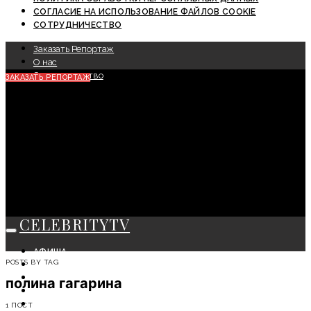
СОГЛАСИЕ НА ИСПОЛЬЗОВАНИЕ ФАЙЛОВ COOKIE
СОТРУДНИЧЕСТВО
Заказать Репортаж
О нас
Сотрудничество
ЗАКАЗАТЬ РЕПОРТАЖ
CELEBRITYTV
АФИША
POSTS BY TAG
СОБЫТИЯ
КРАСОТА
полина гагарина
МОДА
ЛИЧНОСТЬ
1 ПОСТ