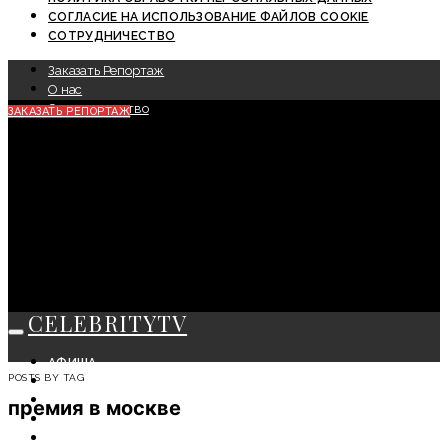
СОГЛАСИЕ НА ИСПОЛЬЗОВАНИЕ ФАЙЛОВ COOKIE
СОТРУДНИЧЕСТВО
Заказать Репортаж
О нас
Сотрудничество
ЗАКАЗАТЬ РЕПОРТАЖ
CELEBRITYTV
АФИША
POSTS BY TAG
СОБЫТИЯ
КРАСОТА
премия в москве
МОДА
ЛИЧНОСТЬ