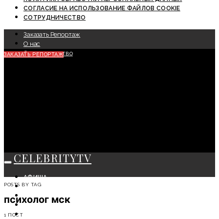
СОГЛАСИЕ НА ИСПОЛЬЗОВАНИЕ ФАЙЛОВ COOKIE
СОТРУДНИЧЕСТВО
Заказать Репортаж
О нас
Сотрудничество
ЗАКАЗАТЬ РЕПОРТАЖ
CELEBRITYTV
АФИША
POSTS BY TAG
СОБЫТИЯ
КРАСОТА
психолог мск
МОДА
ЛИЧНОСТЬ
1 ПОСТ