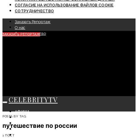
СОГЛАСИЕ НА ИСПОЛЬЗОВАНИЕ ФАЙЛОВ COOKIE
СОТРУДНИЧЕСТВО
Заказать Репортаж
О нас
Сотрудничество
ЗАКАЗАТЬ РЕПОРТАЖ
CELEBRITYTV
АФИША
POSTS BY TAG
СОБЫТИЯ
КРАСОТА
путешествие по россии
МОДА
ЛИЧНОСТЬ
1 ПОСТ