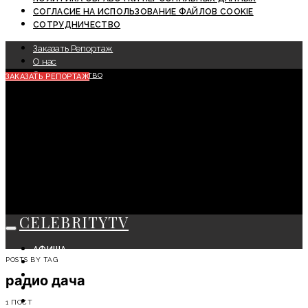
СОГЛАСИЕ НА ИСПОЛЬЗОВАНИЕ ФАЙЛОВ COOKIE
СОТРУДНИЧЕСТВО
Заказать Репортаж
О нас
Сотрудничество
ЗАКАЗАТЬ РЕПОРТАЖ
CELEBRITYTV
АФИША
POSTS BY TAG
СОБЫТИЯ
КРАСОТА
радио дача
МОДА
ЛИЧНОСТЬ
1 ПОСТ