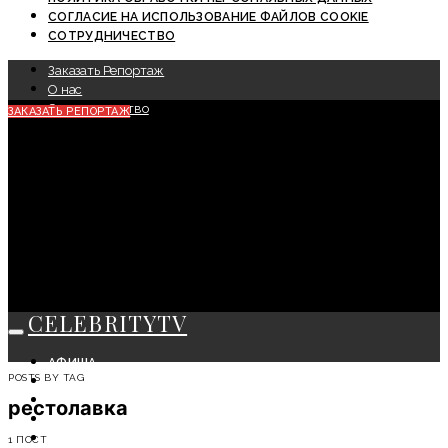
СОГЛАСИЕ НА ИСПОЛЬЗОВАНИЕ ФАЙЛОВ COOKIE
СОТРУДНИЧЕСТВО
Заказать Репортаж
О нас
Сотрудничество
ЗАКАЗАТЬ РЕПОРТАЖ
CELEBRITYTV
АФИША
POSTS BY TAG
СОБЫТИЯ
КРАСОТА
рестолавка
МОДА
ЛИЧНОСТЬ
1 ПОСТ