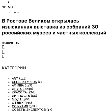
ОТДЫХ
ЧИТАТЬ
СОВЕТЫ ЭКСПЕРТОВ
2 MIN
В Ростове Великом открылась
изысканная выставка из собраний 30
российских музеев и частных коллекций
ПОДЕЛИТЬСЯ
КАТЕГОРИИ
ART
(112)
CELEBRITY KIDS
(24)
АФИША
(357)
ДРУГОЕ
(296)
КРАСОТА
(170)
ЛИЧНОСТЬ
(66)
МОДА
(366)
ОТДЫХ
(331)
СОБЫТИЯ
(382)
СОВЕТЫ ЭКСПЕРТОВ
(17)