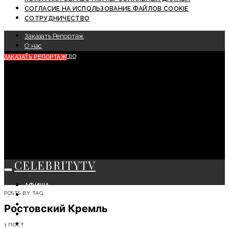
СОГЛАСИЕ НА ИСПОЛЬЗОВАНИЕ ФАЙЛОВ COOKIE
СОТРУДНИЧЕСТВО
Заказать Репортаж
О нас
Сотрудничество
ЗАКАЗАТЬ РЕПОРТАЖ
CELEBRITYTV
АФИША
POSTS BY TAG
СОБЫТИЯ
КРАСОТА
Ростовский Кремль
МОДА
ЛИЧНОСТЬ
1 ПОСТ