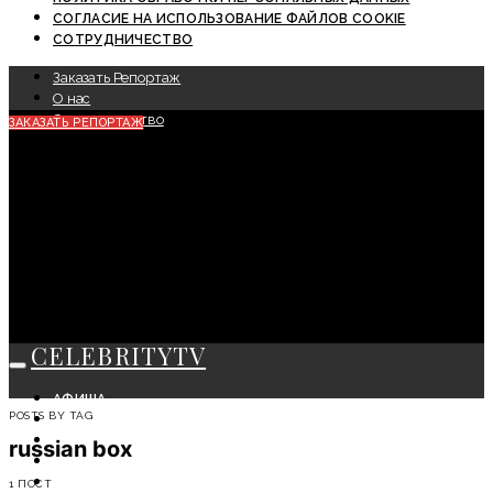
СОГЛАСИЕ НА ИСПОЛЬЗОВАНИЕ ФАЙЛОВ COOKIE
СОТРУДНИЧЕСТВО
Заказать Репортаж
О нас
Сотрудничество
ЗАКАЗАТЬ РЕПОРТАЖ
CELEBRITYTV
АФИША
POSTS BY TAG
СОБЫТИЯ
КРАСОТА
russian box
МОДА
ЛИЧНОСТЬ
1 ПОСТ