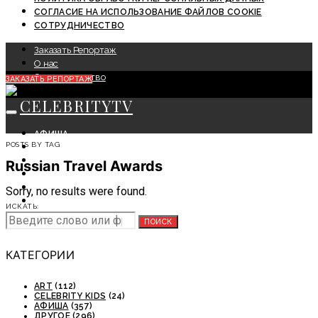
СОГЛАСИЕ НА ИСПОЛЬЗОВАНИЕ ФАЙЛОВ COOKIE
СОТРУДНИЧЕСТВО
Заказать Репортаж
О нас
Сотрудничество
ЗАКАЗАТЬ РЕПОРТАЖ
CELEBRITYTV
АФИША
POSTS BY TAG
СОБЫТИЯ
КРАСОТА
Russian Travel Awards
МОДА
ЛИЧНОСТЬ
Sorry, no results were found.
ОТДЫХ
ИСКАТЬ:
СОВЕТЫ ЭКСПЕРТОВ
ПОИСК
КАТЕГОРИИ
ART
(112)
CELEBRITY KIDS
(24)
АФИША
(357)
ДРУГОЕ
(296)