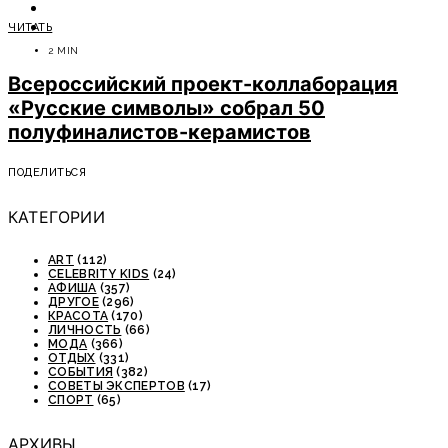
ОТДЫХ
ЧИТАТЬ
СОВЕТЫ ЭКСПЕРТОВ
2 MIN
Всероссийский проект-коллаборация
«Русские символы» собрал 50
полуфиналистов-керамистов
ПОДЕЛИТЬСЯ
КАТЕГОРИИ
ART
(112)
CELEBRITY KIDS
(24)
АФИША
(357)
ДРУГОЕ
(296)
КРАСОТА
(170)
ЛИЧНОСТЬ
(66)
МОДА
(366)
ОТДЫХ
(331)
СОБЫТИЯ
(382)
СОВЕТЫ ЭКСПЕРТОВ
(17)
СПОРТ
(65)
АРХИВЫ