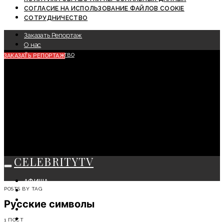
СОГЛАСИЕ НА ИСПОЛЬЗОВАНИЕ ФАЙЛОВ COOKIE
СОТРУДНИЧЕСТВО
Заказать Репортаж
О нас
Сотрудничество
ЗАКАЗАТЬ РЕПОРТАЖ
CELEBRITYTV
АФИША
POSTS BY TAG
СОБЫТИЯ
КРАСОТА
Русские символы
МОДА
ЛИЧНОСТЬ
1 ПОСТ