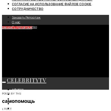
СОГЛАСИЕ НА ИСПОЛЬЗОВАНИЕ ФАЙЛОВ COOKIE
СОТРУДНИЧЕСТВО
Заказать Репортаж
О нас
Сотрудничество
ЗАКАЗАТЬ РЕПОРТАЖ
CELEBRITYTV
АФИША
POSTS BY TAG
СОБЫТИЯ
КРАСОТА
самопомощь
МОДА
ЛИЧНОСТЬ
1 ПОСТ