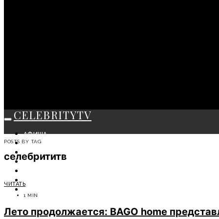
CELEBRITYTV
АФИША
POSTS BY TAG
СОБЫТИЯ
КРАСОТА
селебрититв
МОДА
ЛИЧНОСТЬ
ОТДЫХ
ЧИТАТЬ
СОВЕТЫ ЭКСПЕРТОВ
1 MIN
Лето продолжается: BAGO home представ