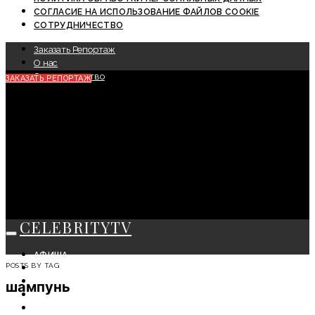
СОГЛАСИЕ НА ИСПОЛЬЗОВАНИЕ ФАЙЛОВ COOKIE
СОТРУДНИЧЕСТВО
Заказать Репортаж
О нас
Сотрудничество
ЗАКАЗАТЬ РЕПОРТАЖ
CELEBRITYTV
АФИША
POSTS BY TAG
СОБЫТИЯ
КРАСОТА
шампунь
МОДА
ЛИЧНОСТЬ