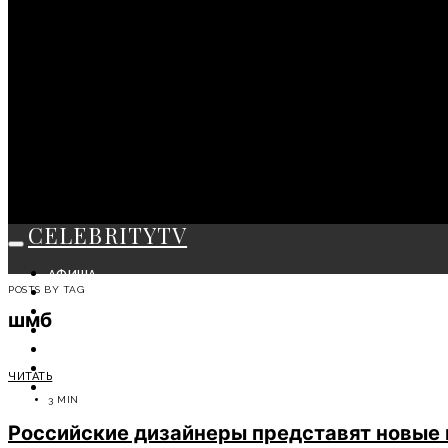
CELEBRITYTV
АФИША
POSTS BY TAG
СОБЫТИЯ
КРАСОТА
шмб
МОДА
ЛИЧНОСТЬ
ОТДЫХ
ЧИТАТЬ
СОВЕТЫ ЭКСПЕРТОВ
3 MIN
Российские дизайнеры представят новые 