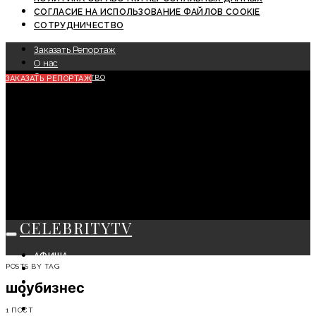
СОГЛАСИЕ НА ИСПОЛЬЗОВАНИЕ ФАЙЛОВ COOKIE
СОТРУДНИЧЕСТВО
Заказать Репортаж
О нас
Сотрудничество
ЗАКАЗАТЬ РЕПОРТАЖ
CELEBRITYTV
АФИША
POSTS BY TAG
СОБЫТИЯ
КРАСОТА
шоубизнес
МОДА
ЛИЧНОСТЬ
1 ПОСТ