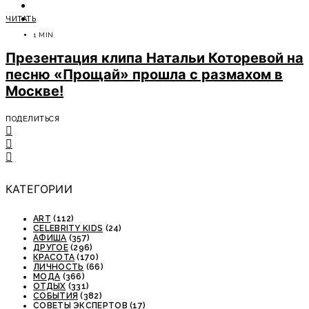
ОТДЫХ
ЧИТАТЬ
СОВЕТЫ ЭКСПЕРТОВ
1 MIN
Презентация клипа Натальи Которевой на
песню «Прощай» прошла с размахом в
Москве!
ПОДЕЛИТЬСЯ
КАТЕГОРИИ
ART
(112)
CELEBRITY KIDS
(24)
АФИША
(357)
ДРУГОЕ
(296)
КРАСОТА
(170)
ЛИЧНОСТЬ
(66)
МОДА
(366)
ОТДЫХ
(331)
СОБЫТИЯ
(382)
СОВЕТЫ ЭКСПЕРТОВ
(17)