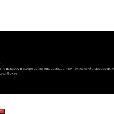
+
по надзору в сфере связи, информационных технологий и массовых ком
tv-pr@bk.ru
СК