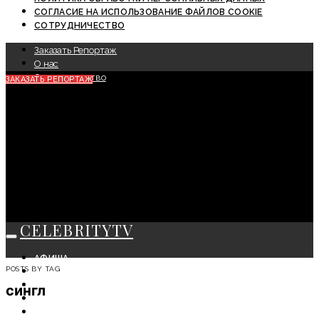
СОГЛАСИЕ НА ИСПОЛЬЗОВАНИЕ ФАЙЛОВ COOKIE
СОТРУДНИЧЕСТВО
Заказать Репортаж
О нас
Сотрудничество
ЗАКАЗАТЬ РЕПОРТАЖ
CELEBRITYTV
АФИША
POSTS BY TAG
СОБЫТИЯ
КРАСОТА
сингл
МОДА
ЛИЧНОСТЬ