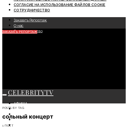
СОГЛАСИЕ НА ИСПОЛЬЗОВАНИЕ ФАЙЛОВ COOKIE
СОТРУДНИЧЕСТВО
Заказать Репортаж
О нас
Сотрудничество
ЗАКАЗАТЬ РЕПОРТАЖ
CELEBRITYTV
АФИША
POSTS BY TAG
СОБЫТИЯ
КРАСОТА
сольный концерт
МОДА
ЛИЧНОСТЬ
1 ПОСТ