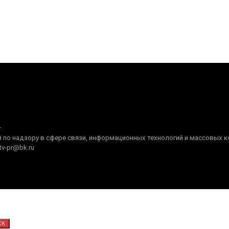
+
по надзору в сфере связи, информационных технологий и массовых ком
tv-pr@bk.ru
СК