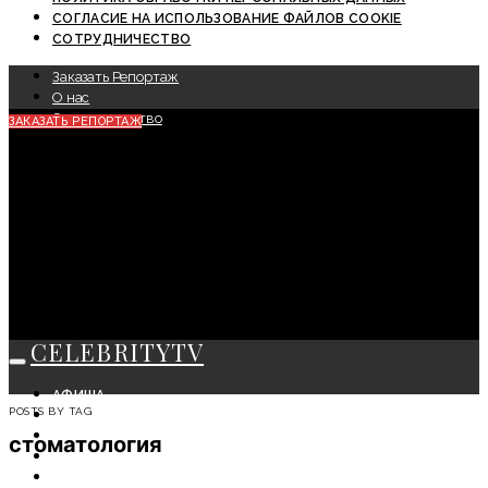
СОГЛАСИЕ НА ИСПОЛЬЗОВАНИЕ ФАЙЛОВ COOKIE
СОТРУДНИЧЕСТВО
Заказать Репортаж
О нас
Сотрудничество
ЗАКАЗАТЬ РЕПОРТАЖ
CELEBRITYTV
АФИША
POSTS BY TAG
СОБЫТИЯ
КРАСОТА
стоматология
МОДА
ЛИЧНОСТЬ