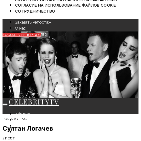
СОГЛАСИЕ НА ИСПОЛЬЗОВАНИЕ ФАЙЛОВ COOKIE
СОТРУДНИЧЕСТВО
Заказать Репортаж
О нас
Сотрудничество
ЗАКАЗАТЬ РЕПОРТАЖ
CELEBRITYTV
АФИША
POSTS BY TAG
СОБЫТИЯ
КРАСОТА
Султан Логачев
МОДА
ЛИЧНОСТЬ
1 ПОСТ