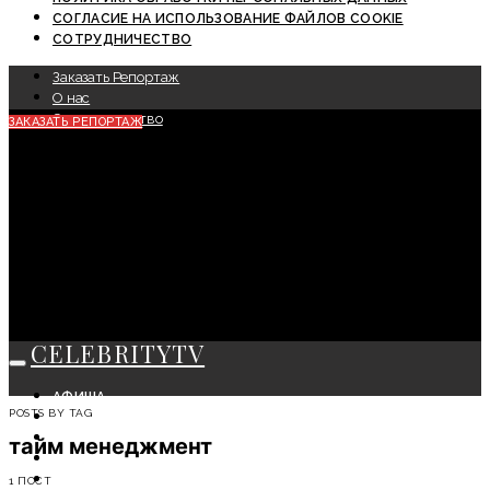
СОГЛАСИЕ НА ИСПОЛЬЗОВАНИЕ ФАЙЛОВ COOKIE
СОТРУДНИЧЕСТВО
Заказать Репортаж
О нас
Сотрудничество
ЗАКАЗАТЬ РЕПОРТАЖ
CELEBRITYTV
АФИША
POSTS BY TAG
СОБЫТИЯ
КРАСОТА
тайм менеджмент
МОДА
ЛИЧНОСТЬ
1 ПОСТ