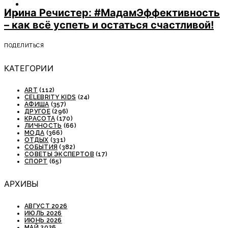
ОТДЫХ
Ирина Речистер: #МадамЭффективность
СОВЕТЫ ЭКСПЕРТОВ
– как всё успеть и остаться счастливой!
ПОДЕЛИТЬСЯ
КАТЕГОРИИ
ART
(112)
CELEBRITY KIDS
(24)
АФИША
(357)
ДРУГОЕ
(296)
КРАСОТА
(170)
ЛИЧНОСТЬ
(66)
МОДА
(366)
ОТДЫХ
(331)
СОБЫТИЯ
(382)
СОВЕТЫ ЭКСПЕРТОВ
(17)
СПОРТ
(65)
АРХИВЫ
АВГУСТ 2026
ИЮЛЬ 2026
ИЮНЬ 2026
МАЙ 2026