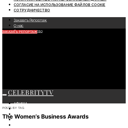
СОГЛАСИЕ НА ИСПОЛЬЗОВАНИЕ ФАЙЛОВ COOKIE
СОТРУДНИЧЕСТВО
Заказать Репортаж
О нас
Сотрудничество
ЗАКАЗАТЬ РЕПОРТАЖ
CELEBRITYTV
АФИША
POSTS BY TAG
СОБЫТИЯ
КРАСОТА
The Women’s Business Awards
МОДА
ЛИЧНОСТЬ